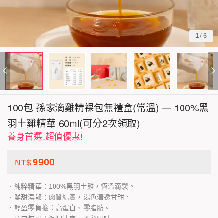
1
/
6
100包 孫家滴雞精裸包無禮盒(常溫) — 100%黑
羽土雞精華 60ml(可分2次領取)
養身首選.超值優惠!
9900
NT$
．純粹精華：100%黑羽土雞，恆溫滴製。
．鮮甜濃郁：肉質結實，湯色清透甘甜。
．輕盈零負擔：高蛋白、零脂肪。