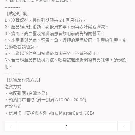
．順口無腥：溫潤清爽，不留腥味。
----------
【貼心叮嚀】
1、冷藏保存，製作到期限共 24 個月有效。
2、產品經拆封後請一次飲用完畢，勿再次冷藏或冷凍。
3、痛風、高血壓及腎臟病患者飲用前請先詢問醫師。
4、本產品與芝麻、堅果、魚、蝦類的產品於同一生產線生產，食
品過敏者請留意。
5、二歲以下幼兒因腎臟發育未完全，不建議飲用。
6、若發現產品有破損瑕疵、軟袋鼓起或拆開後有異味時，請勿飲
用。
----------
【送貨及付款方式】
送貨方式
・宅配到家 (台灣本島)
・預約門市自取 (周一到周六10:00 - 20:00)
付款方式
・信用卡（支援國內外 Visa, MasterCard, JCB）
-
+