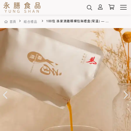
100包 孫家滴雞精裸包無禮盒(常溫) — 100%黑羽土雞精華 60ml(可分2次領取)
首頁
組合禮品