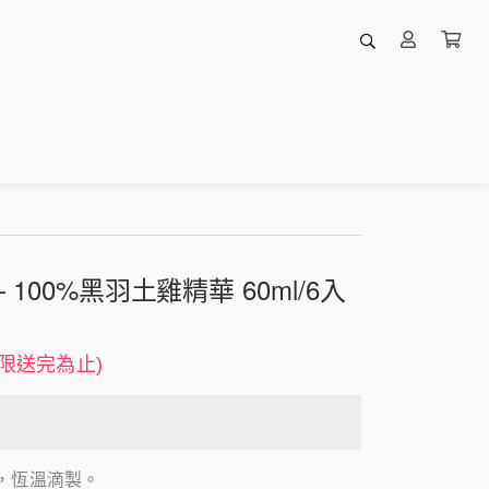
 100%黑羽土雞精華 60ml/6入
限送完為止)
雞，恆溫滴製。