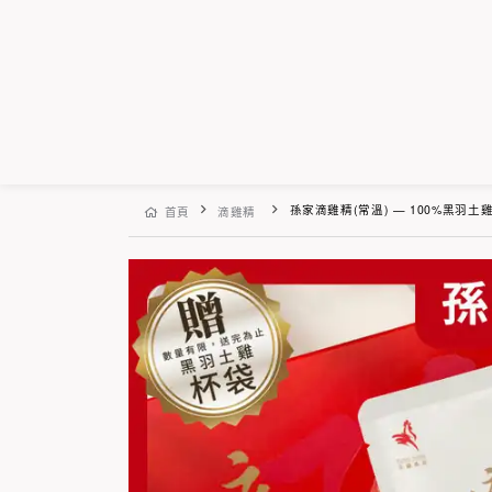
孫家滴雞精(常溫) — 100%黑羽土雞精華 60ml/6入(
首頁
滴雞精