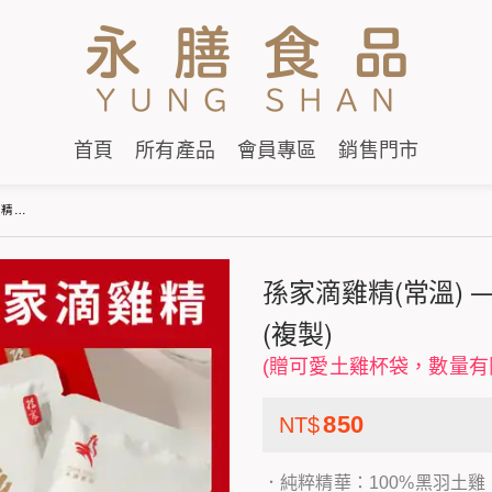
首頁
所有產品
會員專區
銷售門市
複製)
孫家滴雞精(常溫) —
(複製)
(贈可愛土雞杯袋，數量有
850
NT$
．純粹精華：100%黑羽土