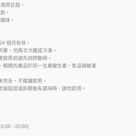
色清透甘甜。
脂肪。
留腥味。
24 個月有效。
完畢，勿再次冷藏或冷凍。
者飲用前請先詢問醫師。
、蝦類的產品於同一生產線生產，食品過敏者
未完全，不建議飲用。
軟袋鼓起或拆開後有異味時，請勿飲用。
 - 20:00)