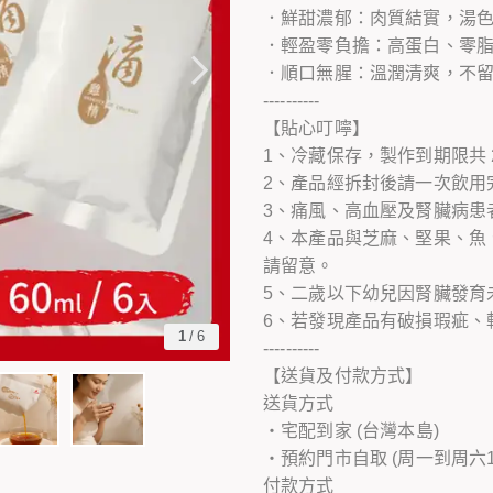
．鮮甜濃郁：肉質結實，湯
．輕盈零負擔：高蛋白、零
．順口無腥：溫潤清爽，不
----------
【貼心叮嚀】
1、冷藏保存，製作到期限共 
2、產品經拆封後請一次飲用
3、痛風、高血壓及腎臟病患
4、本產品與芝麻、堅果、魚
請留意。
5、二歲以下幼兒因腎臟發育
6、若發現產品有破損瑕疵、
1
/
6
----------
【送貨及付款方式】
送貨方式
・宅配到家 (台灣本島)
・預約門市自取 (周一到周六10:00
付款方式