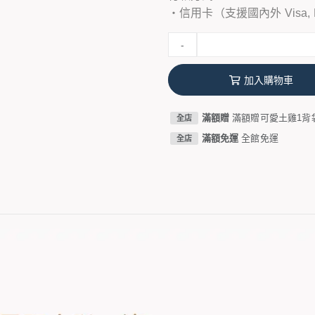
・信用卡（支援國內外 Visa, Ma
-
加入購物車
滿額贈
滿額贈可愛土雞1背
全店
滿額免運
全館免運
全店